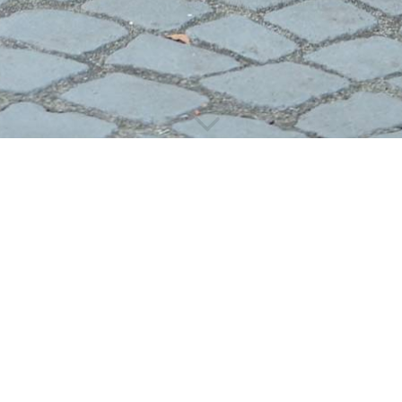
WIR FREUEN UNS AUF
SASKIA BUXBAUM HOLGER
BUSBOOM DMITRY PICHUGIN
HANS-GEORG KRAFT STEFAN
OECHSLE MARKUS HINZ
CHRISTOF HILGER AXEL ARNS